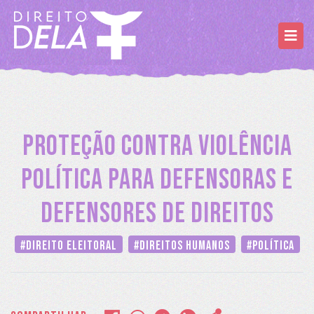
PROTEÇÃO CONTRA VIOLÊNCIA
POLÍTICA PARA DEFENSORAS E
DEFENSORES DE DIREITOS
#Direito Eleitoral
#Direitos Humanos
#Política