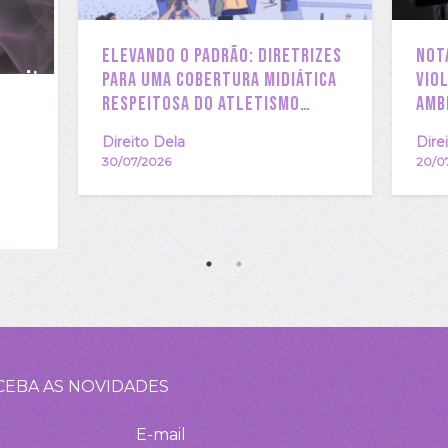
Elevando o Padrão: Diretrizes
NOT
para uma Cobertura Midiática
VIO
Respeitosa do Atletismo
AMB
Feminino – EBU Sport
Direito Dela
Dire
30/07/2026
20/0
025
CEBA AS NOVIDADES
E-mail