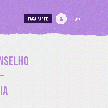
Faça parte
Login
onselho
–
ia